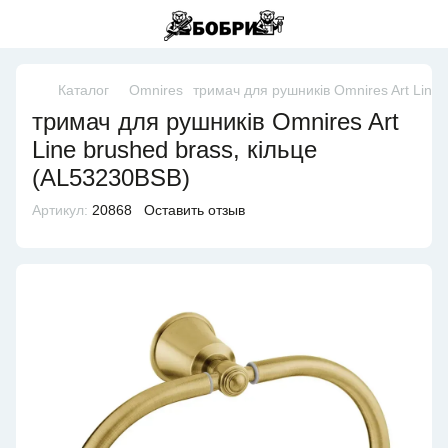
Каталог
Omnires
тримач для рушників Omnires Art Line 
тримач для рушників Omnires Art
Line brushed brass, кільце
(AL53230BSB)
Артикул:
20868
Оставить отзыв