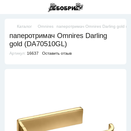
Каталог
Omnires
паперотримач Omnires Darling gold (
паперотримач Omnires Darling
gold (DA70510GL)
Артикул:
16637
Оставить отзыв