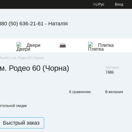
Укр
Рус
Вход
380 (50) 636-21-61 - Наталія
Двери
Плитка
Тумба з ум. Родео 60 (Чорна)
м. Родео 60 (Чорна)
Артикул
7486
К сравнению
В желания
тельной скидки
Быстрый заказ