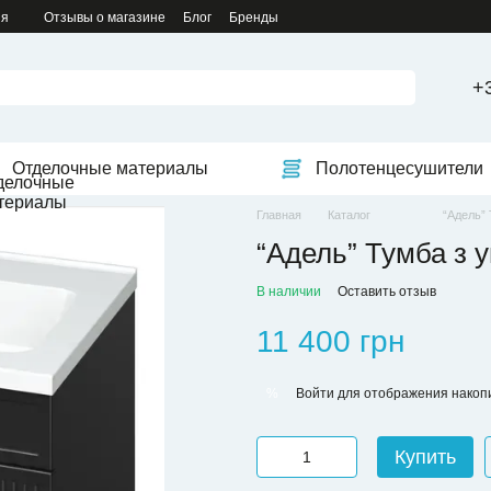
ия
Отзывы о магазине
Блог
Бренды
+
Отделочные материалы
Полотенцесушители
Главная
Каталог
“Адель” 
“Адель” Тумба з у
В наличии
Оставить отзыв
11 400 грн
Войти
для отображения накопи
%
Купить